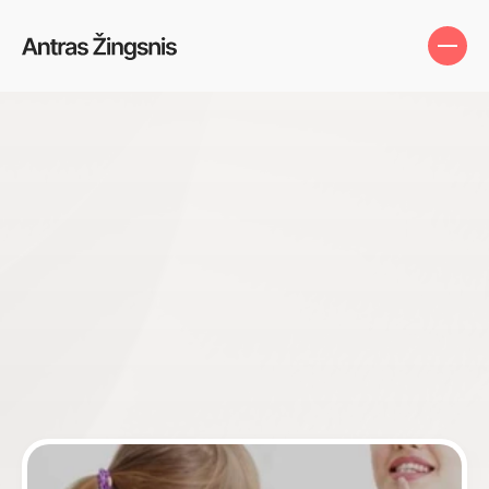
Pagrindinis
Apie mus
Specialistai
Logopedijos
ir
pedagogikos
Susisiekite
centras
L
o
g
o
p
e
d
i
j
a
+
3
7
0
6
5
0
6
0
8
3
3
Logopedas
Suaugusiems
Vaikams
Klaipėda