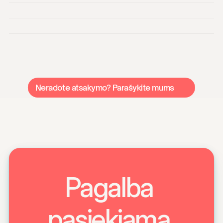
Ar specialistai yra patikrinti?
Ar galiu ieškoti pagal miestą?
Ar yra galimybė gauti nuotolines konsultacijas?
Ką daryti, jei nerandu reikiamo specialisto?
Neradote atsakymo? Parašykite mums 
Pagalba 
pasiekiama 