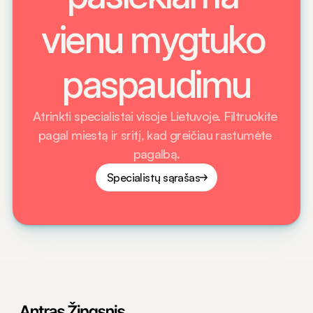
vienu mygtuko 
paspaudimu
Atrinkti specialistai visoje Lietuvoje. Filtruokite 
pagal miestą ir sritį, kad greičiau rastumėte 
pagalbą.
Specialistų sąrašas